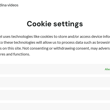
 dina videos
Cookie settings
ess kraftfulla funktioner
rofil för att passa din organisations varumärke
 uses technologies like cookies to store and/or access device inf
o these technologies will allow us to process data such as browsi
h publicera era videor
s on this site. Not consenting or withdrawing consent, may adverse
ures and functions.
ormen
Alw