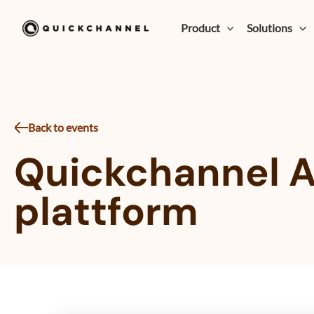
Skip to content
Product
Solutions
Back to events
Quickchannel A
plattform