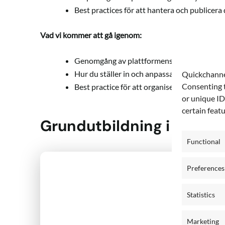
Best practices för att hantera och publicera
Vad vi kommer att gå igenom:
Genomgång av plattformens gränssnitt och d
Hur du ställer in och anpassar din grafiska p
Quickchannel
Consenting t
Best practice för att organisera, redigera oc
or unique ID
certain feat
Grundutbildning i plattf
Functional
Preferences
Statistics
Marketing