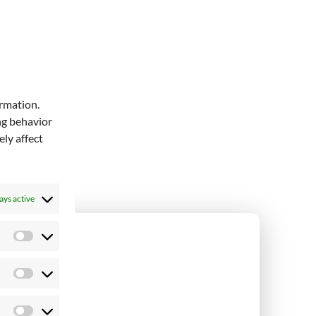
ormation.
ng behavior
ly affect
ays active
Preferences
Statistics