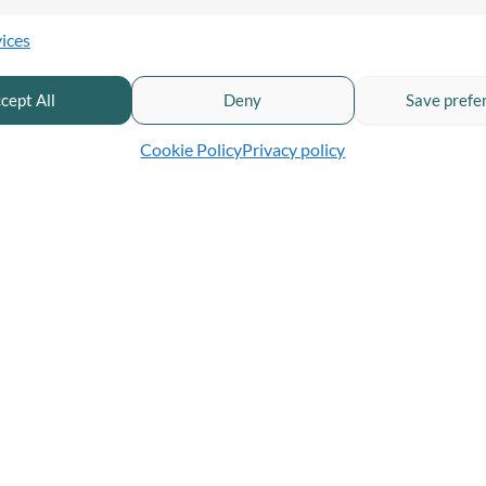
ices
cept All
Deny
Save prefe
Cookie Policy
Privacy policy