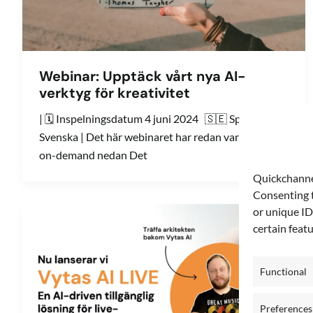
Webinar: Upptäck vårt nya AI-
verktyg för kreativitet
| 🗓️ Inspelningsdatum 4 juni 2024 🇸🇪 Språk:
Svenska | Det här webinaret har redan varit. Se det
on-demand nedan Det
Quickchannel
Consenting t
or unique ID
certain feat
Functional
Preferences