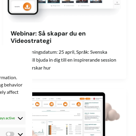
Webinar: Så skapar du en
Videostrategi
| 🗓️ Inspelningsdatum: 25 april, Språk: Svenska
🇸🇪 | Vi vill bjuda in dig till en inspirerande session
där vi utforskar hur
ormation.
ng behavior
ly affect
ays active