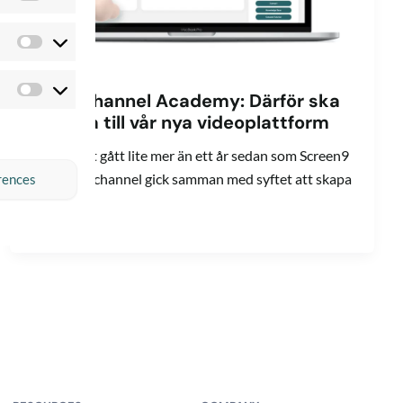
Preferences
Statistics
Marketing
Quickchannel Academy: Därför ska
du byta till vår nya videoplattform
Nu har det gått lite mer än ett år sedan som Screen9
och Quickchannel gick samman med syftet att skapa
rences