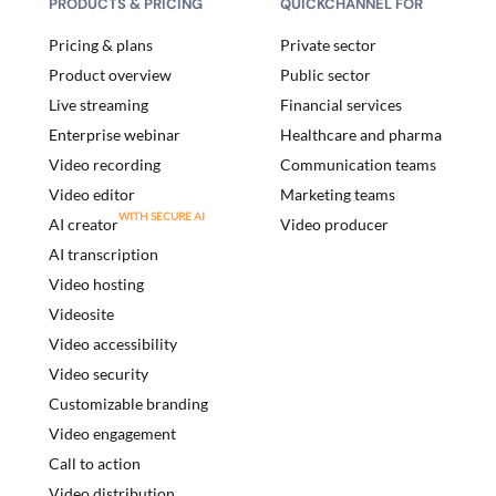
PRODUCTS & PRICING
QUICKCHANNEL FOR
Pricing & plans
Private sector
Product overview
Public sector
Live streaming
Financial services
Enterprise webinar
Healthcare and pharma
Video recording
Communication teams
Video editor
Marketing teams
AI creator
Video producer
AI transcription
Video hosting
Videosite
Video accessibility
Video security
Customizable branding
Video engagement
Call to action
Video distribution