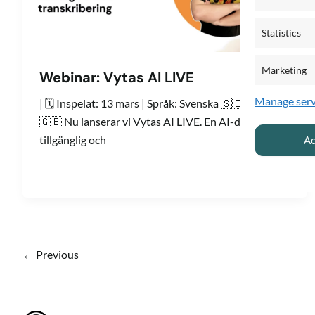
Statistics
Marketing
Webinar: Vytas AI LIVE
Manage serv
| 🗓️ Inspelat: 13 mars | Språk: Svenska 🇸🇪 English
🇬🇧 Nu lanserar vi Vytas AI LIVE. En AI-driven
tillgänglig och
Ac
←
Previous