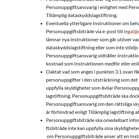
Personuppgiftsansvarig i enlighet med Pers
Tillämplig dataskyddslagstiftning.
Eventuella ytterligare Instruktioner om beh
Personuppgiftsbiträde via e-post till
legal@
lämnar nya instruktioner som går utöver vad
dataskyddslagstiftning eller som inte stödj
Personuppgiftsansvarig vidhåller Instruktione
kostnad som Instruktionen medför eller en
Oaktat vad som anges i punkten 3.1 ovan f
personuppgifter i den utsträckning som det 
uppfylla skyldigheter som åvilar Personuppgi
lagstiftning. Personuppgiftsbiträde ska do
Personuppgiftsansvarig om den rättsliga sk
är förhindrad enligt Tillämplig lagstiftning
Personuppgiftsbiträde ska omedelbart inf
ftsbiträde inte kan uppfylla sina skyldighete
om Personuppgiftsbiträde anser att en Ins