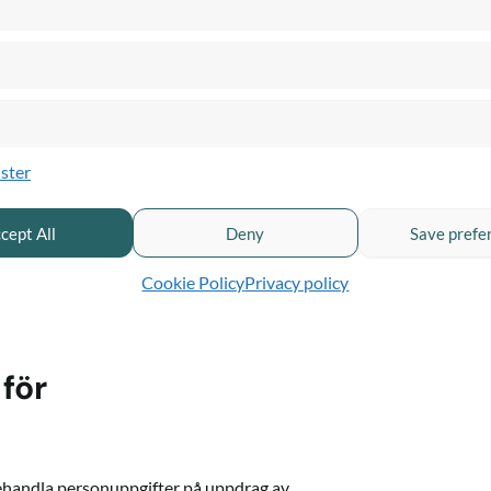
ieras i detta
varig”, ”personuppgiftsbiträde”,
ebörd som i Artikel 4 i GDPR.
ierats i detta
ster
m i de Allmänna villkoren, som gäller
m/sv/av
.
cept All
Deny
Save prefe
Cookie Policy
Privacy policy
för
behandla personuppgifter på uppdrag av