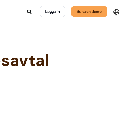
Sök
Logga in
Boka en demo
savtal