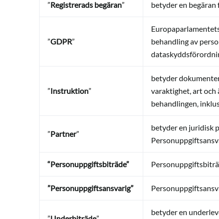
”
Registrerads begäran
”
betyder en begäran f
Europaparlamentets 
”
GDPR
”
behandling av perso
dataskyddsförordni
betyder dokumentera
”
Instruktion
”
varaktighet, art och
behandlingen, inklus
betyder en juridisk 
”
Partner
”
Personuppgiftsansv
“Personuppgiftsbiträde”
Personuppgiftsbiträ
”Personuppgiftsansvarig”
Personuppgiftsansva
betyder en underleve
”
Underbiträde
”