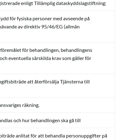
strerade enligt Tillämplig dataskyddslagstiftning;
ydd för fysiska personer med avseende på
phävande av direktiv 95/46/EG (allmän
föremålet för behandlingen, behandlingens
och eventuella särskilda krav som gäller för
ftsbiträde att återförsälja Tjänsterna till
ansvariges räkning.
dlas och hur behandlingen ska gå till
iträde anlitat för att behandla personuppgifter på