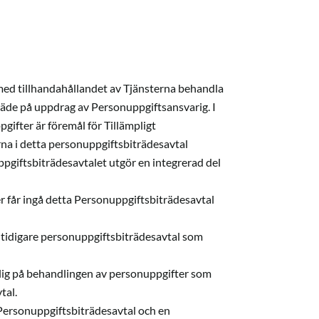
d tillhandahållandet av Tjänsterna behandla
äde på uppdrag av Personuppgiftsansvarig. I
ifter är föremål för Tillämpligt
na i detta personuppgiftsbiträdesavtal
ppgiftsbiträdesavtalet utgör en integrerad del
r får ingå detta Personuppgiftsbiträdesavtal
 tidigare personuppgiftsbiträdesavtal som
plig på behandlingen av personuppgifter som
vtal.
 Personuppgiftsbiträdesavtal och en