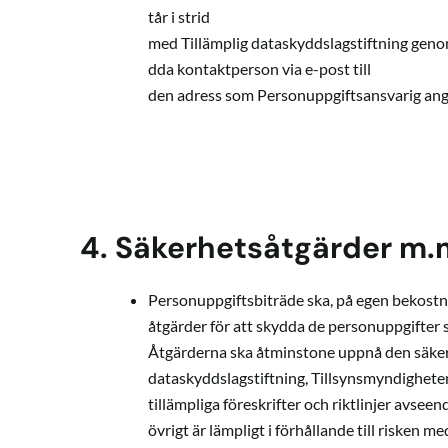
tår i strid
med Tillämplig dataskyddslagstiftning geno
dda kontaktperson via e-post till
den adress som Personuppgiftsansvarig ang
4.
Säkerhetsåtgärder m.
Personuppgiftsbiträde ska, på egen bekostna
åtgärder för att skydda de personuppgifter
Åtgärderna ska åtminstone uppnå den säkerh
dataskyddslagstiftning, Tillsynsmyndighet
tillämpliga föreskrifter och riktlinjer avsee
övrigt är lämpligt i förhållande till risken 