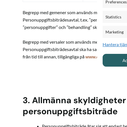
Preferences
Begrepp med gemener som används men som inte defin
Statistics
Personuppgiftsbiträdesavtal, t.ex. ”personuppgiftsans
”personuppgifter” och ”behandling” ska ha samma inn
Marketing
Begrepp med versaler som används men som inte defin
Hantera tjän
Personuppgiftsbiträdesavtal ska ha samma innebörd so
från tid till annan, tillgängliga på
www.quickchannel.co
Ac
3.
Allmänna skyldigheter 
personuppgiftsbiträde
Personuppgiftsbiträde åtar sig att endast 