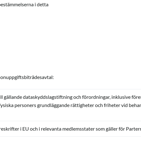
bestämmelserna i detta
rsonuppgiftsbiträdesavtal:
 gällande dataskyddslagstiftning och förordningar, inklusive föres
ysiska personers grundläggande rättigheter och friheter vid behan
reskrifter i EU och i relevanta medlemsstater som gäller för Parter