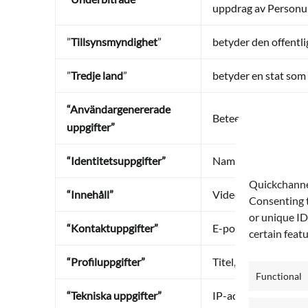
uppdrag av Personu
”
Tillsynsmyndighet
”
betyder den offentli
”
Tredje land
”
betyder en stat som 
“Användargenererade
Beteende vid använd
uppgifter”
“Identitetsuppgifter”
Namn, användarn
Quickchannel
“Innehåll”
Video, ljud, chattko
Consenting t
or unique ID
“Kontaktuppgifter”
E-postadress, tel
certain feat
“Profiluppgifter”
Titel, företag eller 
Functional
“Tekniska uppgifter”
IP-adress, webbläsa