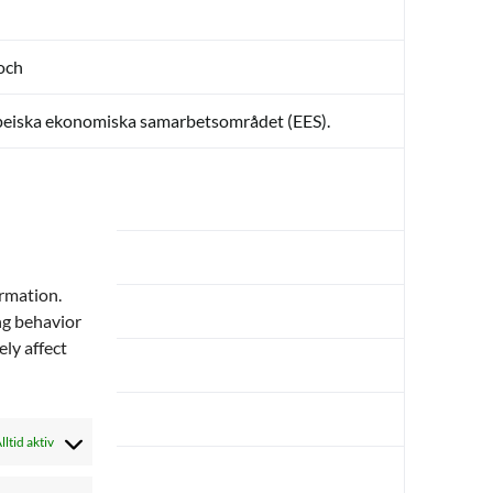
 och
uropeiska ekonomiska samarbetsområdet (EES).
ormation.
ng behavior
ly affect
lltid aktiv