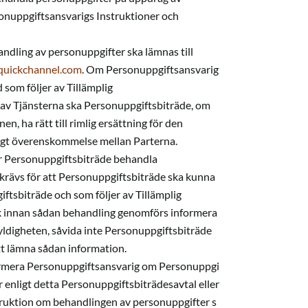
onuppgiftsansvarigs Instruktioner och
andling av personuppgifter ska lämnas till
quickchannel.com
. Om Personuppgiftsansvarig
 som följer av Tillämplig
s av Tjänsterna ska Personuppgiftsbiträde, om
n, ha rätt till rimlig ersättning för den
ligt överenskommelse mellan Parterna.
år Personuppgiftsbiträde behandla
krävs för att Personuppgiftsbiträde ska kunna
ftsbiträde och som följer av Tillämplig
ck innan sådan behandling genomförs informera
yldigheten, såvida inte Personuppgiftsbiträde
 att lämna sådan information.
ormera Personuppgiftsansvarig om Personuppgi
r enligt detta Personuppgiftsbiträdesavtal eller
truktion om behandlingen av personuppgifter s