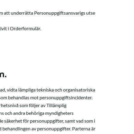
m att underrätta Personuppgiftsansvarigs utse
ivit i Orderformulär.
m.
d, vidta lämpliga tekniska och organisatoriska
 som behandlas mot personuppgiftsincidenter.
etsnivå som följer av Tillämplig
ens och andra behöriga myndigheters
nde säkerhet för personuppgifter, samt vad som i
med behandlingen av personuppgifter. Parterna är