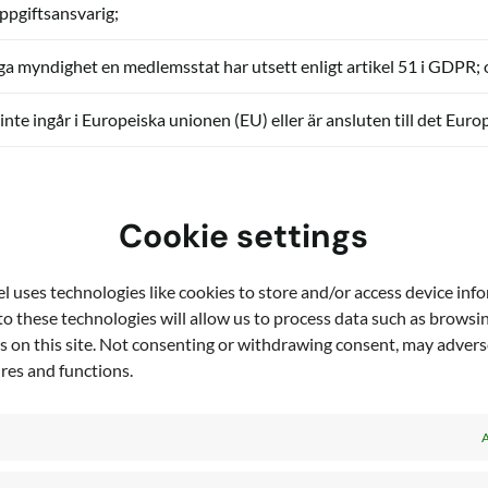
ppgiftsansvarig;
ga myndighet en medlemsstat har utsett enligt artikel 51 i GDPR;
inte ingår i Europeiska unionen (EU) eller är ansluten till det E
ning av Tjänsterna, t.ex. information om klick och besök
Cookie settings
amn
 uses technologies like cookies to store and/or access device inf
nversationer, innehåll i supportärenden
o these technologies will allow us to process data such as browsi
s on this site. Not consenting or withdrawing consent, may adverse
efonnummer
ures and functions.
organisation som den registrerade individen tillhör
A
re, operativsystem, typ av enhet