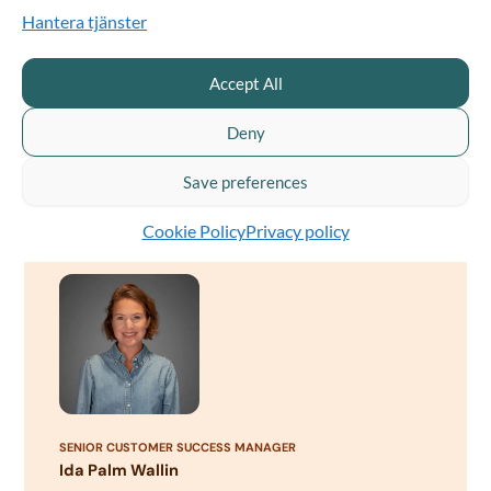
Hantera tjänster
Accept All
ENTERPRISE ACCOUNT EXECUTIVE
Erik Hoover Tingvall
Deny
Internationell mysteriekännare, expert på Kanarieöarna
och passionerad för olika kulturer.
Save preferences
Cookie Policy
Privacy policy
SENIOR CUSTOMER SUCCESS MANAGER
Ida Palm Wallin