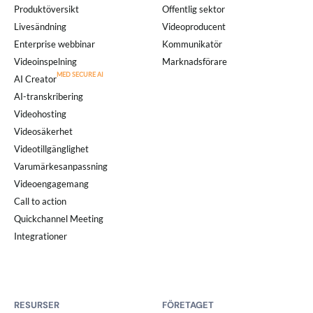
Produktöversikt
Offentlig sektor
Livesändning
Videoproducent
Enterprise webbinar
Kommunikatör
Videoinspelning
Marknadsförare
AI Creator
AI-transkribering
Videohosting
Videosäkerhet
Videotillgänglighet
Varumärkesanpassning
Videoengagemang
Call to action
Quickchannel Meeting
Integrationer
RESURSER
FÖRETAGET