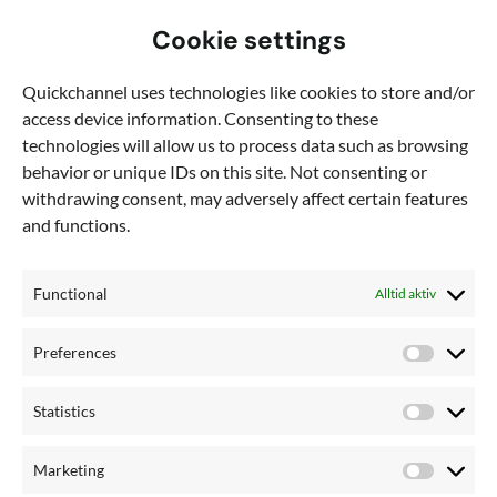
Cookie settings
Quickchannel uses technologies like cookies to store and/or
access device information. Consenting to these
technologies will allow us to process data such as browsing
behavior or unique IDs on this site. Not consenting or
withdrawing consent, may adversely affect certain features
and functions.
ENTERPRISE ACCOUNT EXECUTIVE
Zakariya Guuled
Functional
Alltid aktiv
Reseentusiast och fotbollsspelare: Sluter affärer världen
över, både på och utanför planen.
Preferences
Preferen
Statistics
Statistics
Marketing
Marketi