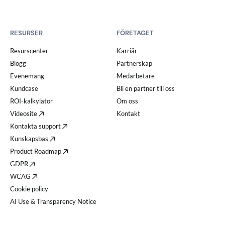
RESURSER
FÖRETAGET
Resurscenter
Karriär
Blogg
Partnerskap
Evenemang
Medarbetare
Kundcase
Bli en partner till oss
ROI-kalkylator
Om oss
Videosite
Kontakt
Kontakta support
Kunskapsbas
Product Roadmap
GDPR
WCAG
Cookie policy
AI Use & Transparency Notice