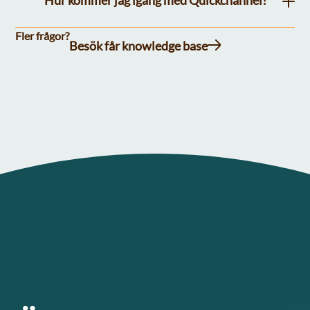
Hur kommer jag igång med Quickchannel?
Fler frågor?
Besök får knowledge base