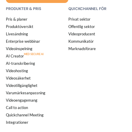
PRODUKTER & PRIS
QUICKCHANNEL FÖR
Pris & planer
Privat sektor
Produktöversikt
Offentlig sektor
Livesändning
Videoproducent
Enterprise webbinar
Kommunikatör
Videoinspelning
Marknadsförare
AI Creator
AI-transkribering
Videohosting
Videosäkerhet
Videotillgänglighet
Varumärkesanpassning
Videoengagemang
Call to action
Quickchannel Meeting
Integrationer