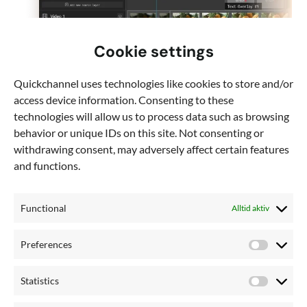
Cookie settings
Quickchannel uses technologies like cookies to store and/or
Intuitiv drag-och-
access device information. Consenting to these
släpp
technologies will allow us to process data such as browsing
behavior or unique IDs on this site. Not consenting or
videoredigerare
withdrawing consent, may adversely affect certain features
and functions.
Skapa efterlevnadsanpassade
utbildnings-, MOA- eller
Functional
Alltid aktiv
investeringsvideor på några minuter och
säkerställ varumärkeskonsekvens.
Preferences
Preferen
Läs mer om videoredigering
Statistics
Statistics