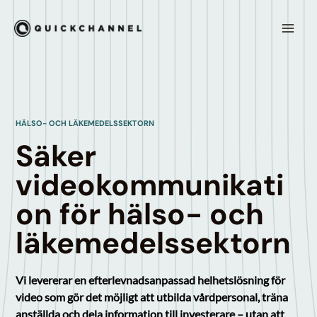
Hoppa till innehåll
Mai
Men
HÄLSO- OCH LÄKEMEDELSSEKTORN
Säker
videokommunikati
on för hälso- och
läkemedelssektorn
Vi levererar en efterlevnadsanpassad helhetslösning för
video som gör det möjligt att utbilda vårdpersonal, träna
anställda och dela information till investerare – utan att