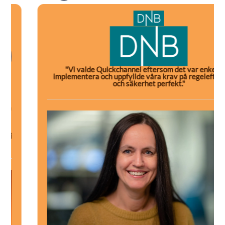
"Vi valde Quickchannel eftersom det var enkelt att
implementera och uppfyllde våra krav på regelefterlevnad
och säkerhet perfekt."