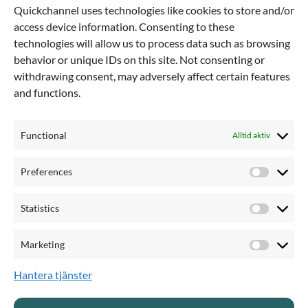
Related posts
Quickchannel uses technologies like cookies to store and/or
access device information. Consenting to these
technologies will allow us to process data such as browsing
behavior or unique IDs on this site. Not consenting or
withdrawing consent, may adversely affect certain features
and functions.
Functional
Alltid aktiv
Preferences
Preferen
Statistics
Statistics
Marketing
Real security in AI begins
Marketi
with control
Hantera tjänster