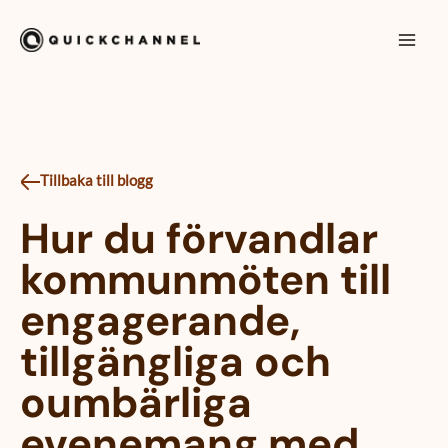
Hoppa till innehåll
Mai
Men
Tillbaka till blogg
Hur du förvandlar
kommunmöten till
engagerande,
tillgängliga och
oumbärliga
evenemang med