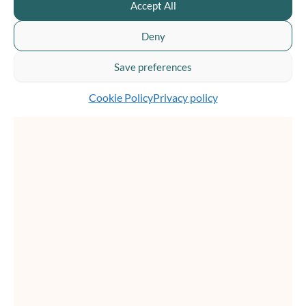
If you work in communications, IT, or with sensitive
Accept All
internal information, you know AI is quickly shifting
Deny
from experimentation to […]
Save preferences
Cookie Policy
Privacy policy