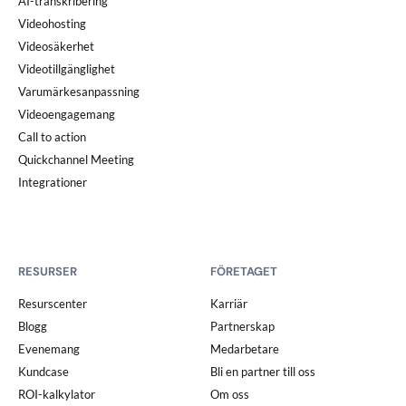
AI-transkribering
Videohosting
Videosäkerhet
Videotillgänglighet
Varumärkesanpassning
Videoengagemang
Call to action
Quickchannel Meeting
Integrationer
RESURSER
FÖRETAGET
Resurscenter
Karriär
Blogg
Partnerskap
Evenemang
Medarbetare
Kundcase
Bli en partner till oss
ROI-kalkylator
Om oss