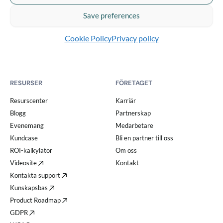
Call to action
Save preferences
Quickchannel Meeting
Integrationer
Cookie Policy
Privacy policy
RESURSER
FÖRETAGET
Resurscenter
Karriär
Blogg
Partnerskap
Evenemang
Medarbetare
Kundcase
Bli en partner till oss
ROI-kalkylator
Om oss
Videosite
Kontakt
Kontakta support
Kunskapsbas
Product Roadmap
GDPR