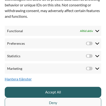
behavior or unique IDs on this site. Not consenting or
withdrawing consent, may adversely affect certain features
and functions.
Lär dig nya saker om video
Functional
PRODUKTER & PRIS
QUICKCHANNEL FÖR
Alltid aktiv
Pris & planer
Privat sektor
Preferences
Produktöversikt
Offentlig sektor
Preferen
Livesändning
Videoproducent
Statistics
Enterprise webbinar
Kommunikatör
Statistics
Videoinspelning
Marknadsförare
Marketing
AI Creator
Marketi
AI-transkribering
Hantera tjänster
Videohosting
Videosäkerhet
Accept All
Videotillgänglighet
Varumärkesanpassning
Deny
Videoengagemang