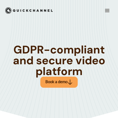
Siirry sisältöön
Mai
Men
GDPR-compliant
and secure video
platform
Book a demo