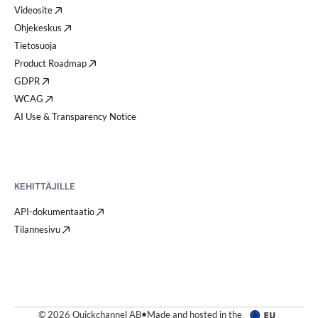
Videosite
Ohjekeskus
Tietosuoja
Product Roadmap
GDPR
WCAG
AI Use & Transparency Notice
KEHITTÄJILLE
API-dokumentaatio
Tilannesivu
© 2026 Quickchannel AB
•
Made and hosted in the