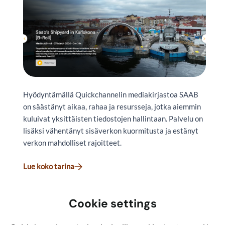
Hyödyntämällä
Quickchannelin
mediakirjastoa
SAAB
on
säästänyt
aikaa
,
rahaa
ja
resursseja
,
jotka
aiemmin
kuluivat
yksittäisten
tiedostojen
hallintaan
.
Palvelu
on
lisäksi
vähentänyt
sisäverkon
kuormitusta
ja
estänyt
verkon
mahdolliset
rajoitteet
.
Lue koko tarina
Cookie settings