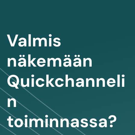
Valmis
näkemään
Quickchanneli
n
toiminnassa?