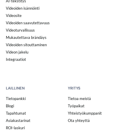
AI-tekstitys
Videoiden isännöinti
Videosite
Videoiden saavutettavuus
Videoturvallisuus
Mukautettava brändäys
Videoiden sitouttaminen
Videon jakelu
Integraatiot
LAILLINEN
YRITYS
Tietopankki
Tietoa meistä
Blogi
Työpaikat
Tapahtumat
Yhteistyökumppanit
Asiakastarinat
Ota yhteyttä
ROI-laskuri