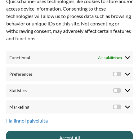
Mitä
Quickchannel uses technologies like cookies to store and/or
access device information. Consenting to these
asiakkaamme
technologies will allow us to process data such as browsing
behavior or unique IDs on this site. Not consenting or
withdrawing consent, may adversely affect certain features
sanovat meistä
and functions.
Functional
Aina aktiivinen
Preferences
Preferen
Statistics
Statistics
”Moni
osaa
toimittaa
“SkiSt
striimausratkaisun
,
mutta
harva
maanti
Marketing
Marketi
pystyy
toimittamaan
sen
globaalille
hajaut
Hallinnoi palveluita
organisaatiolle
joka
arkipäivä
. Me
tavoit
olemme
kansainvälinen
yritys
–
kun
henki
me
nukumme
,
joku
muu
on
hereillä
.
tarjoa
Accept All